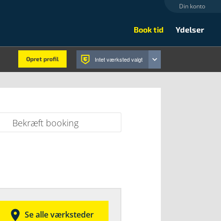
Din konto
Book tid
Ydelser
Opret profil
Intet værksted valgt
Bekræft booking

Se alle værksteder