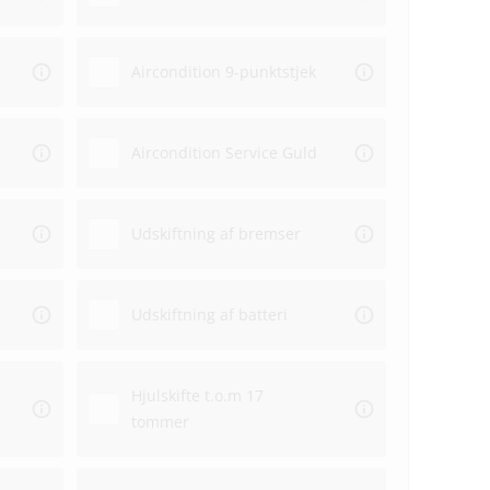
Aircondition 9-punktstjek
Aircondition Service Guld
Udskiftning af bremser
Udskiftning af batteri
Hjulskifte t.o.m 17
tommer