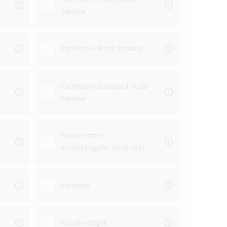
Service
Aflev
CarPeople Basis Service +
CarPeople Standard PLUS
Afhe
Service
Service efter
servicebogens forskrifter
Ferietjek
Sundhedstjek