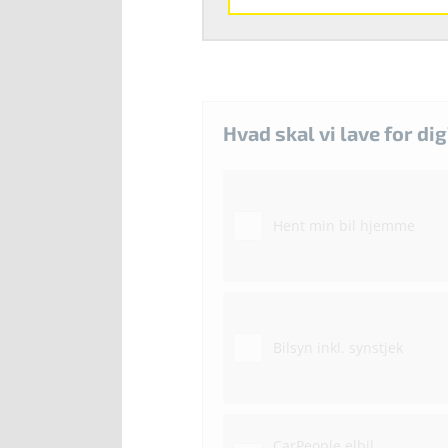
Hvad skal vi lave for dig
Hent min bil hjemme
Bilsyn inkl. synstjek
CarPeople elbil