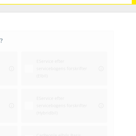
?
Hvo
bil
EService efter
Ekstr
servicebogens forskrifter
(Elbil)
Dato
EService efter
servicebogens forskrifter
(Hybridbil)
Repa
CarPeople elbils Basis