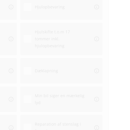
Hjulopbevaring
Hjulskifte t.o.m 17
tommer inkl.
hjulopbevaring
Dæklapning
Min bil siger en mærkelig
lyd
Reparation af stenslag i