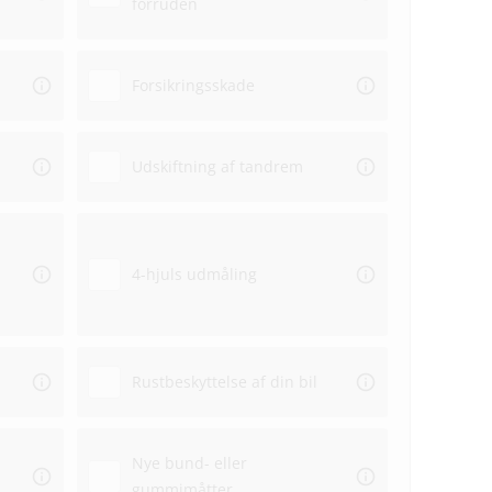
forruden
Forsikringsskade
Udskiftning af tandrem
4-hjuls udmåling
Rustbeskyttelse af din bil
Nye bund- eller
gummimåtter