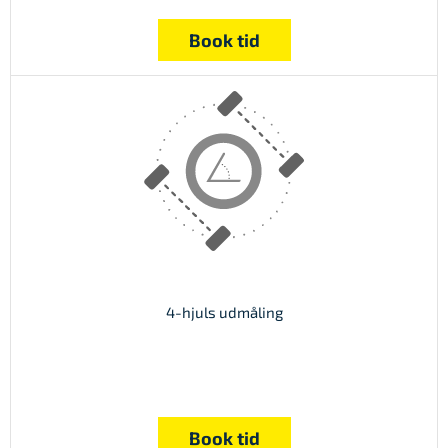
Book tid
4-hjuls udmåling
Book tid