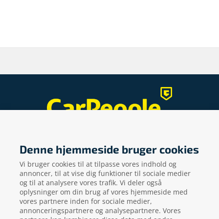
Gelstedvej 22
Denne hjemmeside bruger cookies
5560
Aarup
Vi bruger cookies til at tilpasse vores indhold og
CVR: 73648718
annoncer, til at vise dig funktioner til sociale medier
og til at analysere vores trafik. Vi deler også
Kontakt os her
oplysninger om din brug af vores hjemmeside med
local_phone
vores partnere inden for sociale medier,
annonceringspartnere og analysepartnere. Vores